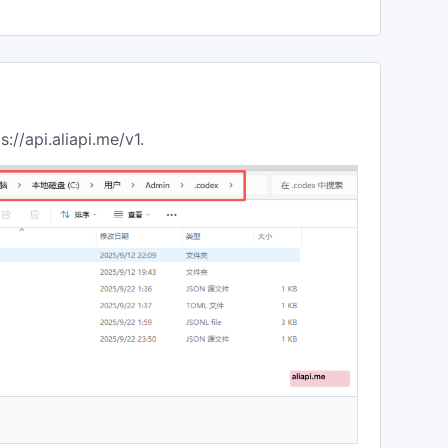
://api.aliapi.me/v1.