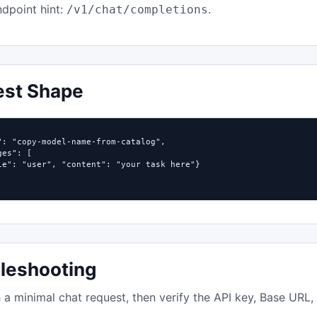
dpoint hint:
.
/v1/chat/completions
est Shape
": "copy-model-name-from-catalog",

es": [

le": "user", "content": "your task here"}

leshooting
h a minimal chat request, then verify the API key, Base URL