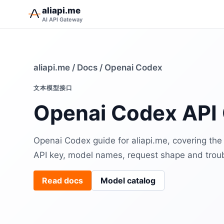
aliapi.me
AI API Gateway
aliapi.me
/
Docs
/ Openai Codex
文本模型接口
Openai Codex API
Openai Codex guide for aliapi.me, covering t
API key, model names, request shape and trou
Read docs
Model catalog