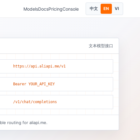
中文
EN
VI
Models
Docs
Pricing
Console
文本模型接口
https://api.aliapi.me/v1
Bearer YOUR_API_KEY
/v1/chat/completions
le routing for aliapi.me.