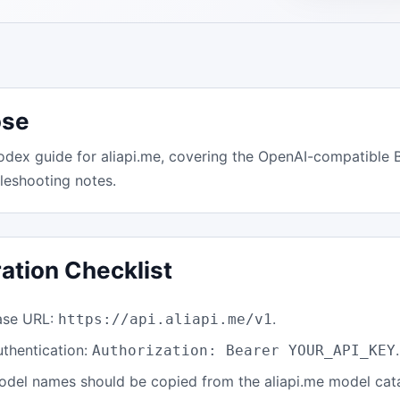
ose
dex guide for aliapi.me, covering the OpenAI-compatible 
leshooting notes.
ration Checklist
ase URL:
.
https://api.aliapi.me/v1
uthentication:
.
Authorization: Bearer YOUR_API_KEY
odel names should be copied from the aliapi.me model cat