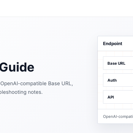
Endpoint
 Guide
Base URL
Auth
he OpenAI-compatible Base URL,
bleshooting notes.
API
OpenAI-compatib