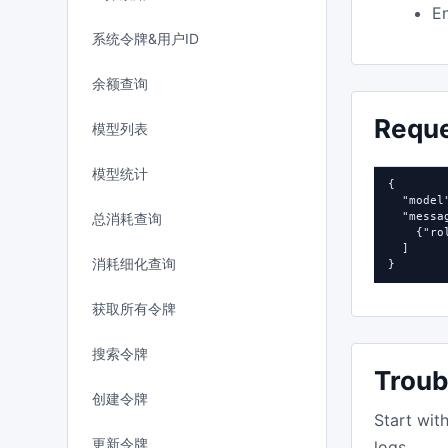
En
系统令牌&用户ID
余额查询
Requ
模型列表
模型统计
{

  "model
总消耗查询
  "messag
    {"ro
  ]

消耗细化查询
}
获取所有令牌
搜索令牌
Troub
创建令牌
Start wit
更新令牌
logs.