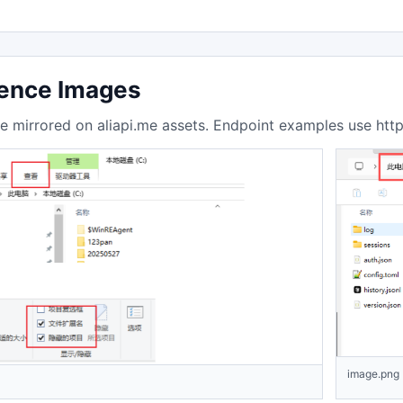
ence Images
e mirrored on aliapi.me assets. Endpoint examples use https
image.png