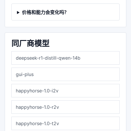
价格和能力会变化吗？
同厂商模型
deepseek-r1-distill-qwen-14b
gui-plus
happyhorse-1.0-i2v
happyhorse-1.0-r2v
happyhorse-1.0-t2v