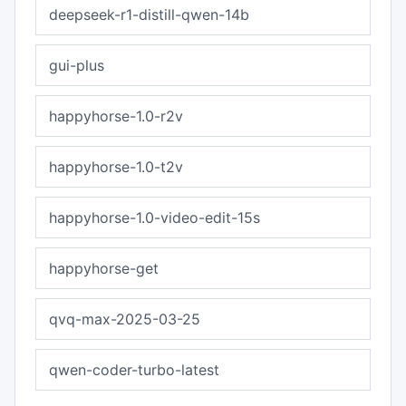
deepseek-r1-distill-qwen-14b
gui-plus
happyhorse-1.0-r2v
happyhorse-1.0-t2v
happyhorse-1.0-video-edit-15s
happyhorse-get
qvq-max-2025-03-25
qwen-coder-turbo-latest