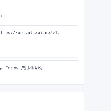
y。
。
https://api.aliapi.me/v1
、Token、费用和延迟。