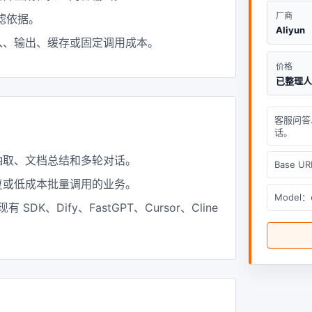
厂商
滤依据。
Aliyun
入、输出、缓存或固定调用成本。
价格
已整理
客服问答
话。
抽取、文档总结和多轮对话。
Base U
复或低成本批量调用的业务。
Model：
入现有 SDK、Dify、FastGPT、Cursor、Cline