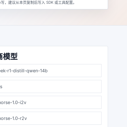
写，建议从本页复制后写入 SDK 或工具配置。
商模型
ek-r1-distill-qwen-14b
us
orse-1.0-i2v
orse-1.0-r2v