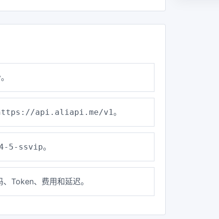
y。
。
https://api.aliapi.me/v1
。
4-5-ssvip
、Token、费用和延迟。