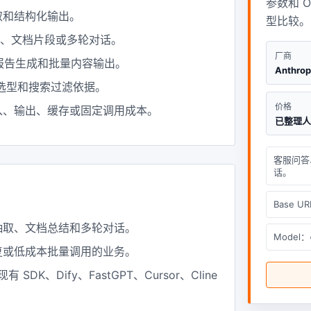
参数和 O
取和结构化输出。
型比较。
词、文档片段或多轮对话。
厂商
、报告生成和批量内容输出。
Anthrop
选型和搜索过滤依据。
价格
入、输出、缓存或固定调用成本。
已整理
客服问答
话。
Base U
抽取、文档总结和多轮对话。
Model：
复或低成本批量调用的业务。
入现有 SDK、Dify、FastGPT、Cursor、Cline