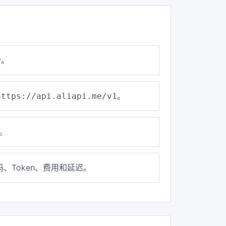
y。
。
https://api.aliapi.me/v1
。
、Token、费用和延迟。