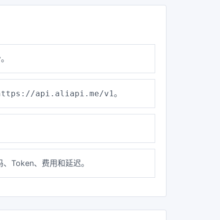
y。
。
https://api.aliapi.me/v1
、Token、费用和延迟。